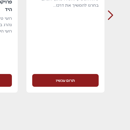
פרויקט
בחרנו להמשיך את דרכו…
היד
רועי ט
רועי ה
תרום עכשיו