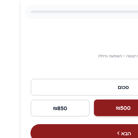
 קטנה – השפעה גדולה
סכום
500
850
₪
₪
הבא