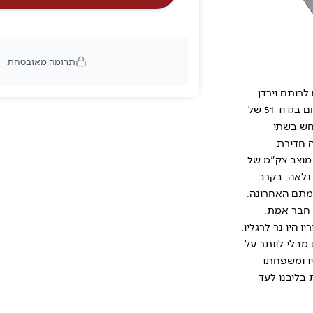
תרומה מאובטחת
לרותם וירדן.
נולד ביום 20.06.2004 | נפל ביום 7.10.2023. בן 19 בנופלו, לוחם בגדוד 51 של
חש בשתי
ה חדירת
 מוצב צק"מ של
 נלאה, בקרב
ימתם האחרונה.
 חבר אמת,
 היו נר לרגליו.
מבלי לוותר על
יו ומשפחתו
 בליבנו לעד