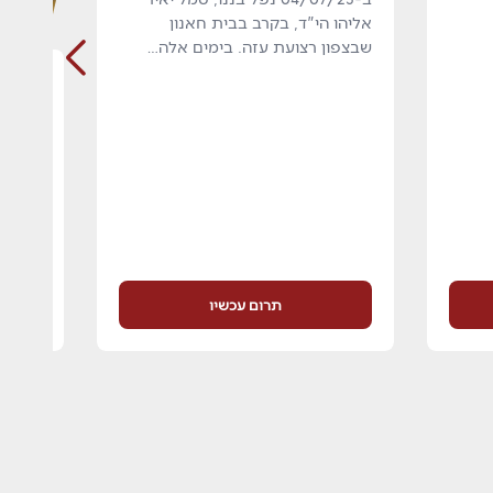
אליהו הי"ד, בקרב בבית חאנון
שבצפון רצועת עזה. בימים אלה…
פרויי
יעקב 
סמ"ר ת
מהישוב
למאיה,
תרום עכשיו