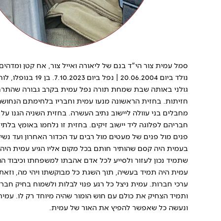
סמל עמית צור הי"ד בנם של ליאורה ואייל צור, אח קטן ומדהים 
גולני באותה שבת שמחת תורה נפל עמית בקרב גבורה שהתר
חזיתות. בחזית הראשונה מנעו עמית וחבריו בלחימתם הנחוש
מחבלים בני עוולה ליישוב נתיב העשרה. בחזית השניה הגנו על
חבריהם לפלוגה ליד יישוב זיקים. בחזית זו נלחמו באומץ בלתי
פנים מול פנים של מעטים מול רבים עד הכדור האחרון ועד נש
בעמית היה קסם שהותיר חותם בכל מקום אליו הגיע עמית היה
שתמיד נכון לעזור ולסייע לכל אדם אהבתו למשפחתו וכיבוד הוריו
עמית היה תמיד בעשיה, תוך השגת כל מבוקשתו ויהי מה, וזאת 
ערכי חברות. עמית ניצל כל רגע פנוי לבלות ולשמוח בחיק חבר
ותמיד הצחיק את כולם עם חוש הומור שהיה מיוחד רק לו. עמית
ונעשה כל שאפשר להפיץ את האור של עמית.