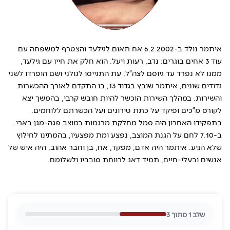
איתמר נולד ב-6.2.2002 אח תאום לגילעד והצטרף למשפחה עם
עוד 3 אחים בוגרים: נדב, רעות ויעל. הוא חלק את חייו עם גילעד,
ממנו לא נפרד עד גיוסם לצה״ל, עת התגייסו לגולני ושם הופרדו לשני
גדודים שונים, איתמר שובץ בגדוד 13, בו התקדם לאורך ההכשרות
והשירות. במהלך השירות הוכשר להיות חובש קרבי, בהמשך יצא
לקורס מ״כים ופיקד על כתת טירונים ועל הכשרתם ללוחמים.
בתפקידו האחרון היה סמל מחלקת מרגמות במוצב פגה-מגן בארי.
ב-7.10 לחם על הגנת המוצב, נפצע ומת מפצעיו, בהמתינו לחילוץ
שלא הגיע. איתמר היה אדם, מפקד, אח, בן וחבר אהוב, היה איש של
אנשים ובעלי-חיים, תמיד דאג לרווחת סובביו ולשלומם.
שלב
1
מתוך
3