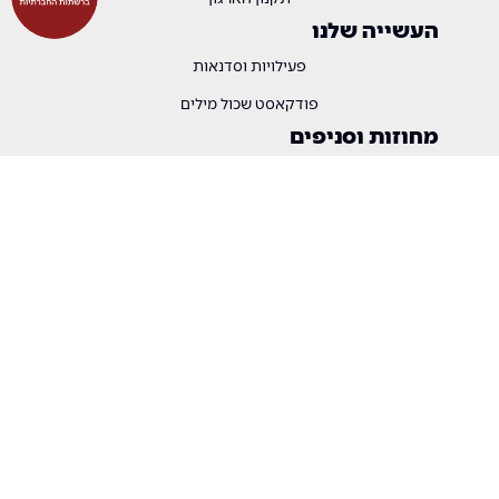
העשייה שלנו
פעילויות וסדנאות
פודקאסט שכול מילים
מחוזות וסניפים
מחוזות וסניפים
זכויות והטבות
זכויות והטבות
התוכן שלנו
הודעות הארגון
בטאון
שיח שכולים
גלריה
מן התקשורת
צרו קשר