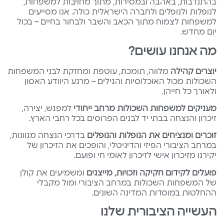
בהתנדבות, באהבה ובמסירות, מתוך מחויבות למשפחות,
לנופלות ולנופלים ולחברה הישראלית כולה. אנו מסייעים
למשפחות לצמוח מתוך הכאב והשבר ולבחור בחיים – בכול
יום מחדש.
מה אנחנו עושים?
יוצרים קהילה
מלווה, תומכת, עוטפת ומחזקת לבני המשפחות
השכולות מכול האוכלוסיות והגילים – מרגע היוודע האסון
ולאורך כל חייהן.
מעניקים למשפחות השכולות מרחב ייחודי
למפגש, יצירה,
זיכרון והנצחה בבתי יד לבנים הפרוסים בכל רחבי הארץ.
זוכרים ומנציחים את הנופלות והנופלים
בדרכי הנצחה מגוונות,
במרחב הציבורי הפיזי והדיגיטלי, והופכים את הזיכרון של
יקירנו מזיכרון אישי לזיכרון לאומי חי ופועם.
פועלים לקידום חקיקה וזכויות, מייצגים
ומשמיעים את קולן
של המשפחות השכולות במרחב הציבורי ומול מקבלי
ההחלטות במוסדות המדינה השונים.
העשייה הציבורית שלנו