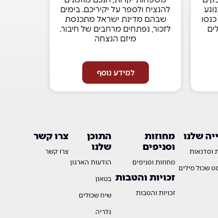
וגע
להנציח ולספר על יקיריכם. בימים
כנסו
שבהם מדינת ישראל מתכנסת
ים
לזכור, נפתחים מרחבים של חיבור.
מיזם הנצחה
למידע נוסף
ה שלנו
מחוזות
התוכן
צרו קשר
וסניפים
שלנו
ת וסדנאות
צרו קשר
מחוזות וסניפים
הודעות הארגון
 שכול מילים
זכויות והטבות
בטאון
זכויות והטבות
שיח שכולים
גלריה