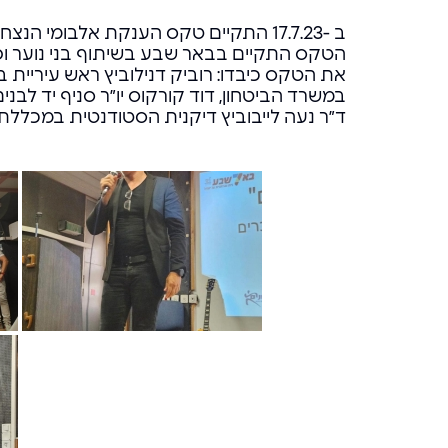
ב -17.7.23 התקיים טקס הענקת אלבומי הנצחה למשפחות שכולות.
הטקס התקיים בבאר שבע בשיתוף בני נוער ופרח
את הטקס כיבדו: רוביק דנילוביץ ראש עיריית 
במשרד הביטחון, דוד קורקוס יו״ר סניף יד לבני
ד״ר נעה לייבוביץ דיקנית הסטודנטית במכללת ק