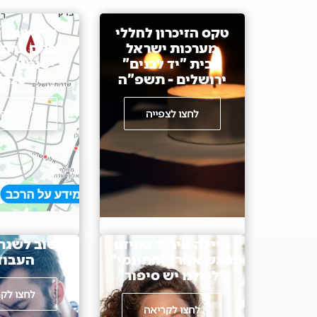
טקס הזיכרון לחללי
לראשונה: 
מערכות ישראל
לבנים ברח
בבית "יד לבנים"
יסומנו בי
ירושלים - תשפ"ה
aze
לחצו לצפייה
לחצו לק
איילה מינקר במיזם
"לשוב לשגר
מרגש אחרי "חתונמי":
העבוד
"לכולנו יש סיפור"
לחצו לק
לחצו לקריאה