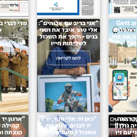
"יום הזיכרון: Gett
"אני בריב עם אלוהים":
מִדֵּי דַבְּרִי בוֹ
הנופלים
אלי טהר איבד אח ושני
ע
מציגה את בתי
בנים - והפך את השכול
ים"
לשליחות חייו
לחצו 
ריאה
לחצו לקריאה
 הבוקר הזה -
"כאן 11: אלי טהר, יו"ר
"ארגון יד 
גולן ||
יד לבנים, פגש את
קהילה ש
י עם זיו
השכול 3 פעמים והפך
הנצחה וח