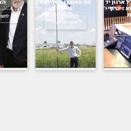
 ארגון יד
את האובדן לשליחות
הא
 זיכרון
חייו"
ת
לחצו 
לחצו לקריאה
ריאה