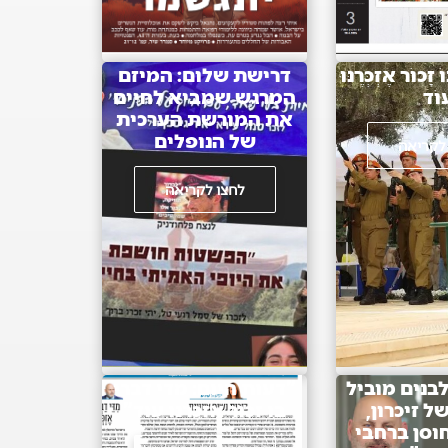
 זָכוֹר אֶזְכְּרֶנּוּ
דרישת שלום: המיזם
וֹד
המרגש שמביא לחיים
את המורשת הערכית
של הנופלים
לקריאה
לחצו לקריאה
לבנים מוביל
"דעות היום: מדי דברי
ל זיכרון,
בו זכור אזכרנו עוד"
וסן ברחבי