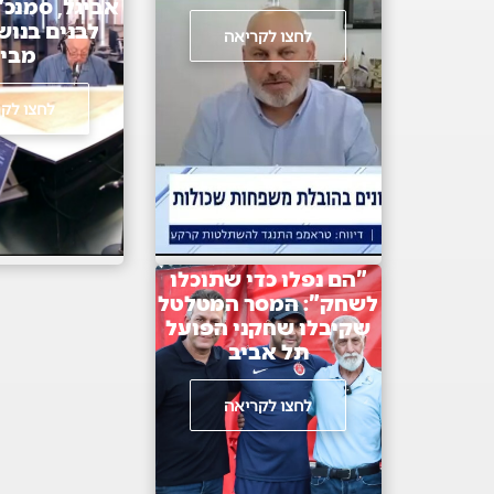
אביגל, סמנכ"ל
לבנים בנושא
לחצו לקריאה
מבי
לחצו לק
"הם נפלו כדי שתוכלו
לשחק": המסר המטלטל
שקיבלו שחקני הפועל
תל אביב
לחצו לקריאה