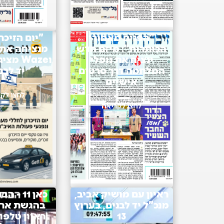
"הפנים מאחורי
הכותרות": מיזם חדש
מנציחה את 
ינציח את נופלי
וWaze 
המלחמה דרך סרטים
יד לבנ
אישיים
לחצו לק
לחצו לקריאה
ראיון עם מושיק אביב,
כאן 11 -
מנכ"ל יד לבנים, בערוץ
בהגשת אריה 
13
ראיון טלפונ