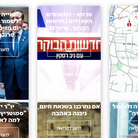
בתי יד
פרומו - התאומים
פנייה 
בי הארץ
השכולים | חדשות
"לשמור 
ישומון
הבוקר, ערוץ 12
יום הזיכ
W
(29.4.25)
פרובו
ריאה
לחצו לקריאה
לחצו 
ה ולמעגל
אם נחרבנו בשנאת חינם,
יו"ר י
ה"
ניבנה באהבה
"סמוטריץ'
למה לא 
ריאה
לחצו לקריאה
לחצו 