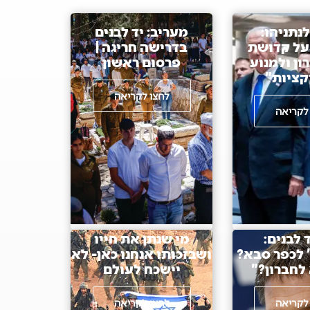
לנתניהו:
מעריב: יד לבנים
על קדושת
בדרישה חריגה |
רון ולמנוע
פרסום ראשון
קציות"
לחצו לקריאה
לקריאה
ד לבנים:
מי שנתן את חייו
 לכפר סבא?
ושבזכותו אנחנו כאן- לא
לחברון?"
יישכח לעולם
לקריאה
לחצו לקריאה