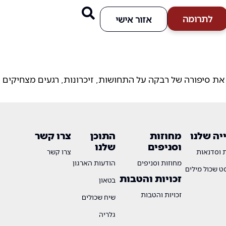
לתרומה
אזור אישי
 בר-און אחות של משה בר-און ז"ל שנפל בקרב בתאריך ה- 12.12.23 בפרק זה נשמע את סיפורה של רבקה על התחושות, זיכרונות, רגעים מצחיקים
ה שלנו
מחוזות
התוכן
צרו קשר
וסניפים
שלנו
ת וסדנאות
צרו קשר
מחוזות וסניפים
הודעות הארגון
 שכול מילים
זכויות והטבות
בטאון
זכויות והטבות
שיח שכולים
גלריה