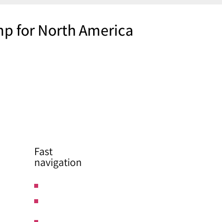
p for North America
Fast
navigation
Home
page
about
Activities of