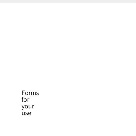
Forms
for
your
use
Issuance
of an