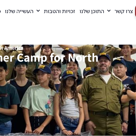
צרו קשר
התוכן שלנו
זכויות והטבות
העשייה שלנו
מ
h America
er Camp for North